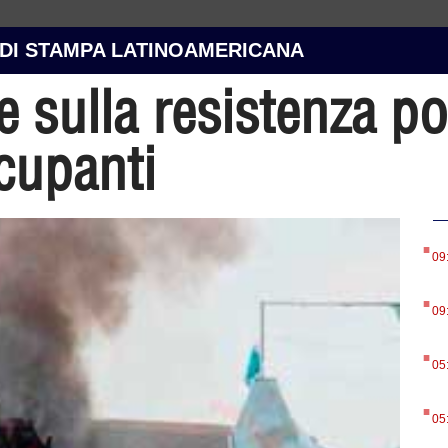
 DI STAMPA LATINOAMERICANA
 sulla resistenza p
ccupanti
.
09
.
09
.
05
.
05