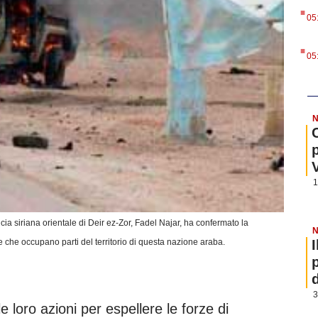
.
05
.
05
N
1
ia siriana orientale di Deir ez-Zor, Fadel Najar, ha confermato la
N
e che occupano parti del territorio di questa nazione araba.
3
 loro azioni per espellere le forze di