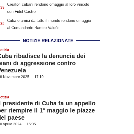
Creatori cubani rendono omaggio al loro vincolo
:39
con Fidel Castro
Cuba e amici da tutto il mondo rendono omaggio
:35
al Comandante Ramiro Valdés
NOTIZIE RELAZIONATE
otizia
Cuba ribadisce la denuncia dei
piani di aggressione contro
Venezuela
8 Novembre 2025
17:10
otizia
Il presidente di Cuba fa un appello
per riempire il 1° maggio le piazze
del paese
0 Aprile 2024
15:05