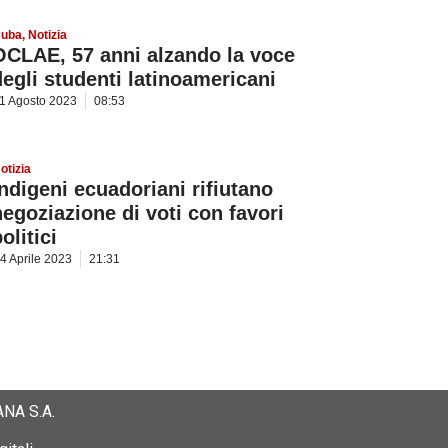
uba
,
Notizia
OCLAE, 57 anni alzando la voce
degli studenti latinoamericani
1 Agosto 2023
08:53
otizia
Indigeni ecuadoriani rifiutano
negoziazione di voti con favori
olitici
4 Aprile 2023
21:31
NA S.A.