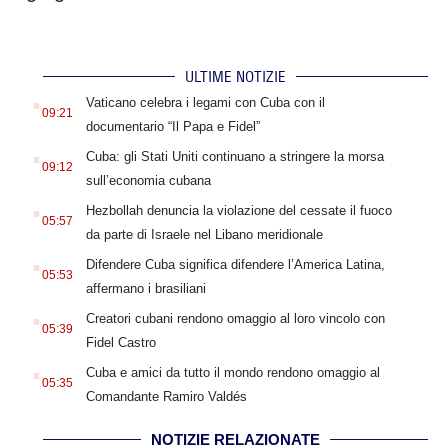
ULTIME NOTIZIE
.
Vaticano celebra i legami con Cuba con il
09:21
documentario “Il Papa e Fidel”
.
Cuba: gli Stati Uniti continuano a stringere la morsa
09:12
sull’economia cubana
.
Hezbollah denuncia la violazione del cessate il fuoco
05:57
da parte di Israele nel Libano meridionale
.
Difendere Cuba significa difendere l’America Latina,
05:53
affermano i brasiliani
.
Creatori cubani rendono omaggio al loro vincolo con
05:39
Fidel Castro
.
Cuba e amici da tutto il mondo rendono omaggio al
05:35
Comandante Ramiro Valdés
NOTIZIE RELAZIONATE