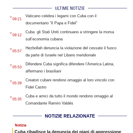
ULTIME NOTIZIE
.
Vaticano celebra i legami con Cuba con il
09:21
documentario “Il Papa e Fidel”
.
Cuba: gli Stati Uniti continuano a stringere la morsa
09:12
sull’economia cubana
.
Hezbollah denuncia la violazione del cessate il fuoco
05:57
da parte di Israele nel Libano meridionale
.
Difendere Cuba significa difendere l’America Latina,
05:53
affermano i brasiliani
.
Creatori cubani rendono omaggio al loro vincolo con
05:39
Fidel Castro
.
Cuba e amici da tutto il mondo rendono omaggio al
05:35
Comandante Ramiro Valdés
NOTIZIE RELAZIONATE
Notizia
Cuba ribadisce la denuncia dei piani di aggressione