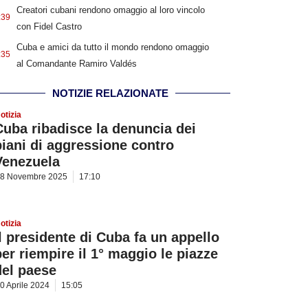
Creatori cubani rendono omaggio al loro vincolo
:39
con Fidel Castro
Cuba e amici da tutto il mondo rendono omaggio
:35
al Comandante Ramiro Valdés
NOTIZIE RELAZIONATE
otizia
Cuba ribadisce la denuncia dei
piani di aggressione contro
Venezuela
8 Novembre 2025
17:10
otizia
Il presidente di Cuba fa un appello
per riempire il 1° maggio le piazze
del paese
0 Aprile 2024
15:05