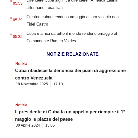
Difendere Cuba significa difendere l’America Latina,
05:53
affermano i brasiliani
.
Creatori cubani rendono omaggio al loro vincolo con
05:39
Fidel Castro
.
Cuba e amici da tutto il mondo rendono omaggio al
05:35
Comandante Ramiro Valdés
NOTIZIE RELAZIONATE
Notizia
Cuba ribadisce la denuncia dei piani di aggressione
contro Venezuela
18 Novembre 2025
17:10
Notizia
Il presidente di Cuba fa un appello per riempire il 1°
maggio le piazze del paese
30 Aprile 2024
15:05