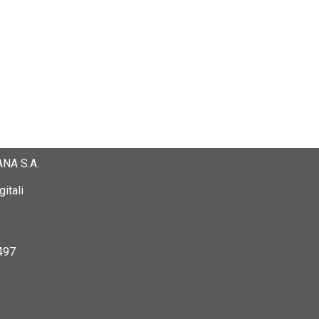
NA S.A.
itali
497