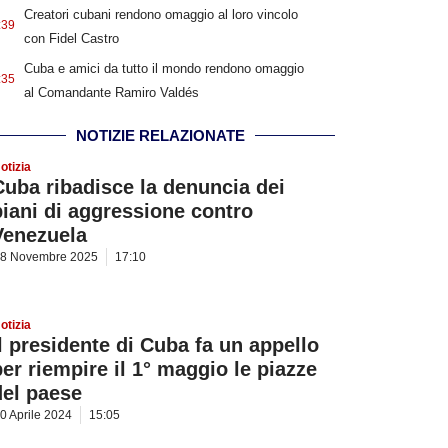
Creatori cubani rendono omaggio al loro vincolo
:39
con Fidel Castro
Cuba e amici da tutto il mondo rendono omaggio
:35
al Comandante Ramiro Valdés
NOTIZIE RELAZIONATE
otizia
Cuba ribadisce la denuncia dei
piani di aggressione contro
Venezuela
8 Novembre 2025
17:10
otizia
Il presidente di Cuba fa un appello
per riempire il 1° maggio le piazze
del paese
0 Aprile 2024
15:05