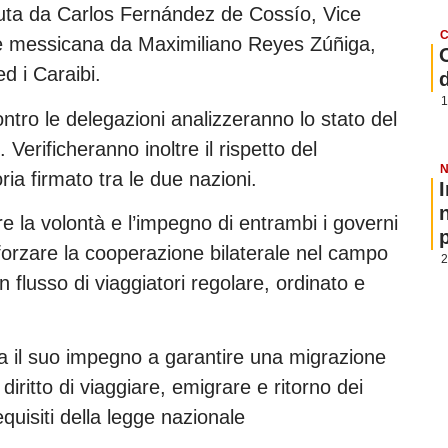
uta da Carlos Fernández de Cossío, Vice
C
arte messicana da Maximiliano Reyes Zúñiga,
d i Caraibi.
1
ntro le delegazioni analizzeranno lo stato del
Verificheranno inoltre il rispetto del
N
ria firmato tra le due nazioni.
re la volontà e l’impegno di entrambi i governi
p
fforzare la cooperazione bilaterale nel campo
2
un flusso di viaggiatori regolare, ordinato e
ca il suo impegno a garantire una migrazione
diritto di viaggiare, emigrare e ritorno dei
equisiti della legge nazionale