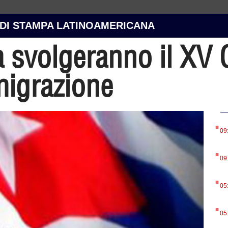
 DI STAMPA LATINOAMERICANA
svolgeranno il XV C
migrazione
.
09
.
09
.
05
.
05