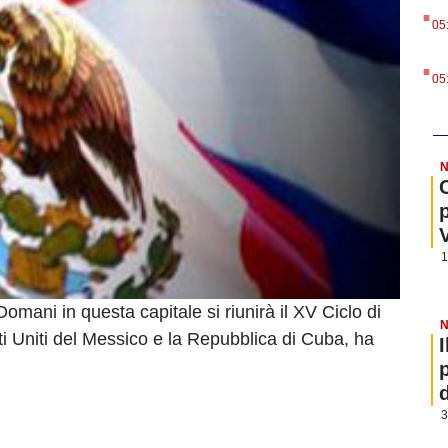
.
05
.
05
N
1
omani in questa capitale si riunirà il XV Ciclo di
N
ati Uniti del Messico e la Repubblica di Cuba, ha
3