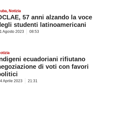
uba
,
Notizia
OCLAE, 57 anni alzando la voce
degli studenti latinoamericani
1 Agosto 2023
08:53
otizia
Indigeni ecuadoriani rifiutano
negoziazione di voti con favori
olitici
4 Aprile 2023
21:31