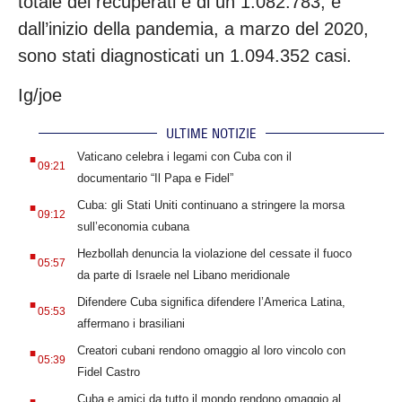
totale dei recuperati è di un 1.082.783, e
dall’inizio della pandemia, a marzo del 2020,
sono stati diagnosticati un 1.094.352 casi.
Ig/joe
ULTIME NOTIZIE
.
Vaticano celebra i legami con Cuba con il
09:21
documentario “Il Papa e Fidel”
.
Cuba: gli Stati Uniti continuano a stringere la morsa
09:12
sull’economia cubana
.
Hezbollah denuncia la violazione del cessate il fuoco
05:57
da parte di Israele nel Libano meridionale
.
Difendere Cuba significa difendere l’America Latina,
05:53
affermano i brasiliani
.
Creatori cubani rendono omaggio al loro vincolo con
05:39
Fidel Castro
.
Cuba e amici da tutto il mondo rendono omaggio al