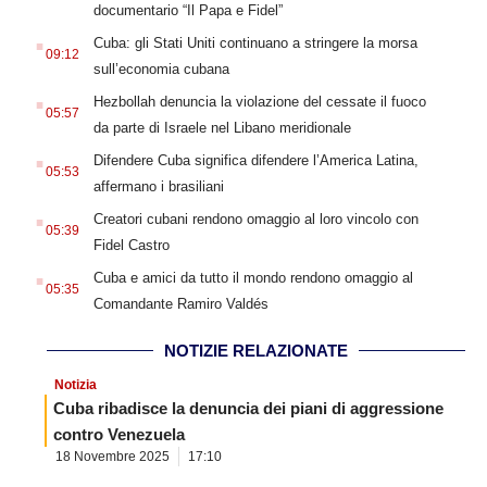
documentario “Il Papa e Fidel”
.
Cuba: gli Stati Uniti continuano a stringere la morsa
09:12
sull’economia cubana
.
Hezbollah denuncia la violazione del cessate il fuoco
05:57
da parte di Israele nel Libano meridionale
.
Difendere Cuba significa difendere l’America Latina,
05:53
affermano i brasiliani
.
Creatori cubani rendono omaggio al loro vincolo con
05:39
Fidel Castro
.
Cuba e amici da tutto il mondo rendono omaggio al
05:35
Comandante Ramiro Valdés
NOTIZIE RELAZIONATE
Notizia
Cuba ribadisce la denuncia dei piani di aggressione
contro Venezuela
18 Novembre 2025
17:10