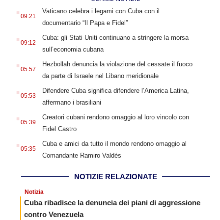
.
Vaticano celebra i legami con Cuba con il
09:21
documentario “Il Papa e Fidel”
.
Cuba: gli Stati Uniti continuano a stringere la morsa
09:12
sull’economia cubana
.
Hezbollah denuncia la violazione del cessate il fuoco
05:57
da parte di Israele nel Libano meridionale
.
Difendere Cuba significa difendere l’America Latina,
05:53
affermano i brasiliani
.
Creatori cubani rendono omaggio al loro vincolo con
05:39
Fidel Castro
.
Cuba e amici da tutto il mondo rendono omaggio al
05:35
Comandante Ramiro Valdés
NOTIZIE RELAZIONATE
Notizia
Cuba ribadisce la denuncia dei piani di aggressione
contro Venezuela