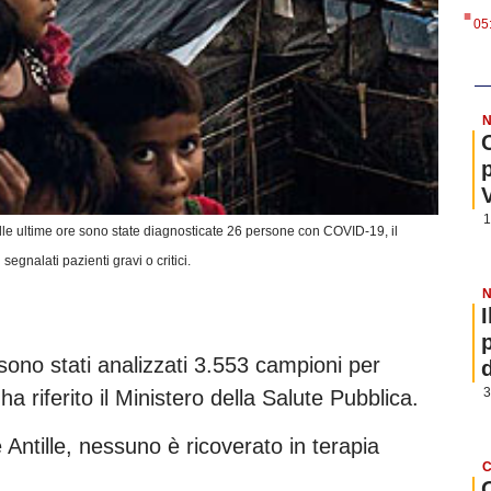
.
05
N
1
lle ultime ore sono state diagnosticate 26 persone con COVID-19, il
segnalati pazienti gravi o critici.
N
 sono stati analizzati 3.553 campioni per
3
 riferito il Ministero della Salute Pubblica.
e Antille, nessuno è ricoverato in terapia
C