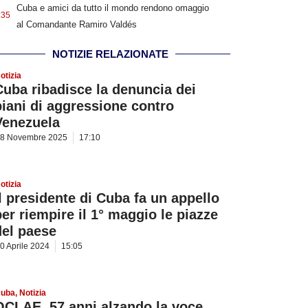
Cuba e amici da tutto il mondo rendono omaggio
:35
al Comandante Ramiro Valdés
NOTIZIE RELAZIONATE
otizia
Cuba ribadisce la denuncia dei
piani di aggressione contro
Venezuela
8 Novembre 2025
17:10
otizia
Il presidente di Cuba fa un appello
per riempire il 1° maggio le piazze
del paese
0 Aprile 2024
15:05
uba
,
Notizia
OCLAE, 57 anni alzando la voce