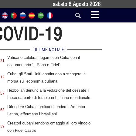
sabato 8 Agosto 2026
 COVID-19
ULTIME NOTIZIE
Vaticano celebra i legami con Cuba con il
:21
documentario “Il Papa e Fidel”
Cuba: gli Stati Uniti continuano a stringere la
:12
morsa sull’economia cubana
Hezbollah denuncia la violazione del cessate il
:57
fuoco da parte di Israele nel Libano meridionale
Difendere Cuba significa difendere l’America
:53
Latina, affermano i brasiliani
Creatori cubani rendono omaggio al loro vincolo
:39
con Fidel Castro