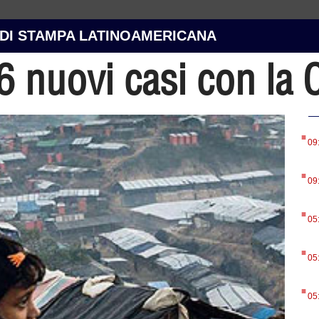
 DI STAMPA LATINOAMERICANA
26 nuovi casi con la
.
09
.
09
.
05
.
05
.
05