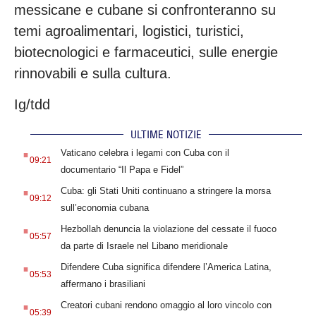
messicane e cubane si confronteranno su
temi agroalimentari, logistici, turistici,
biotecnologici e farmaceutici, sulle energie
rinnovabili e sulla cultura.
Ig/tdd
ULTIME NOTIZIE
.
Vaticano celebra i legami con Cuba con il
09:21
documentario “Il Papa e Fidel”
.
Cuba: gli Stati Uniti continuano a stringere la morsa
09:12
sull’economia cubana
.
Hezbollah denuncia la violazione del cessate il fuoco
05:57
da parte di Israele nel Libano meridionale
.
Difendere Cuba significa difendere l’America Latina,
05:53
affermano i brasiliani
.
Creatori cubani rendono omaggio al loro vincolo con
05:39