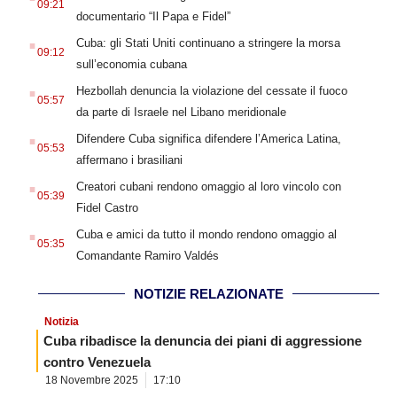
09:21
documentario “Il Papa e Fidel”
.
Cuba: gli Stati Uniti continuano a stringere la morsa
09:12
sull’economia cubana
.
Hezbollah denuncia la violazione del cessate il fuoco
05:57
da parte di Israele nel Libano meridionale
.
Difendere Cuba significa difendere l’America Latina,
05:53
affermano i brasiliani
.
Creatori cubani rendono omaggio al loro vincolo con
05:39
Fidel Castro
.
Cuba e amici da tutto il mondo rendono omaggio al
05:35
Comandante Ramiro Valdés
NOTIZIE RELAZIONATE
Notizia
Cuba ribadisce la denuncia dei piani di aggressione
contro Venezuela
18 Novembre 2025
17:10