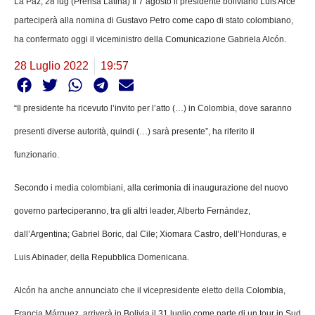
La Paz, 28 lug (Prensa Latina) Il 7 agosto il presidente boliviano Luis Arce
parteciperà alla nomina di Gustavo Petro come capo di stato colombiano,
ha confermato oggi il viceministro della Comunicazione Gabriela Alcón.
28 Luglio 2022
19:57
“Il presidente ha ricevuto l’invito per l’atto (…) in Colombia, dove saranno
presenti diverse autorità, quindi (…) sarà presente”, ha riferito il
funzionario.
Secondo i media colombiani, alla cerimonia di inaugurazione del nuovo
governo parteciperanno, tra gli altri leader, Alberto Fernández,
dall’Argentina; Gabriel Boric, dal Cile; Xiomara Castro, dell’Honduras, e
Luis Abinader, della Repubblica Domenicana.
Alcón ha anche annunciato che il vicepresidente eletto della Colombia,
Francia Márquez, arriverà in Bolivia il 31 luglio come parte di un tour in Sud