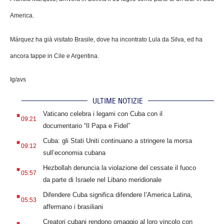
America.
Márquez ha già visitato Brasile, dove ha incontrato Lula da Silva, ed ha
ancora tappe in Cile e Argentina.
Ig/avs
ULTIME NOTIZIE
.
Vaticano celebra i legami con Cuba con il
09:21
documentario “Il Papa e Fidel”
.
Cuba: gli Stati Uniti continuano a stringere la morsa
09:12
sull’economia cubana
.
Hezbollah denuncia la violazione del cessate il fuoco
05:57
da parte di Israele nel Libano meridionale
.
Difendere Cuba significa difendere l’America Latina,
05:53
affermano i brasiliani
.
Creatori cubani rendono omaggio al loro vincolo con