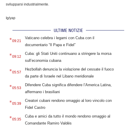
svilupparsi industrialmente.
Ig/yap
ULTIME NOTIZIE
.
Vaticano celebra i legami con Cuba con il
09:21
documentario “Il Papa e Fidel”
.
Cuba: gli Stati Uniti continuano a stringere la morsa
09:12
sull’economia cubana
.
Hezbollah denuncia la violazione del cessate il fuoco
05:57
da parte di Israele nel Libano meridionale
.
Difendere Cuba significa difendere l’America Latina,
05:53
affermano i brasiliani
.
Creatori cubani rendono omaggio al loro vincolo con
05:39
Fidel Castro
.
Cuba e amici da tutto il mondo rendono omaggio al
05:35
Comandante Ramiro Valdés