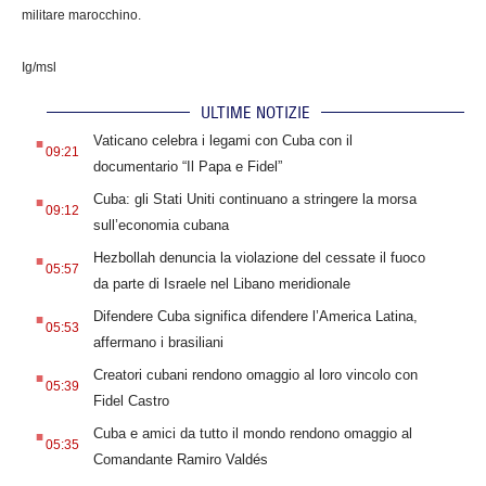
militare marocchino.
Ig/msl
ULTIME NOTIZIE
.
Vaticano celebra i legami con Cuba con il
09:21
documentario “Il Papa e Fidel”
.
Cuba: gli Stati Uniti continuano a stringere la morsa
09:12
sull’economia cubana
.
Hezbollah denuncia la violazione del cessate il fuoco
05:57
da parte di Israele nel Libano meridionale
.
Difendere Cuba significa difendere l’America Latina,
05:53
affermano i brasiliani
.
Creatori cubani rendono omaggio al loro vincolo con
05:39
Fidel Castro
.
Cuba e amici da tutto il mondo rendono omaggio al
05:35
Comandante Ramiro Valdés