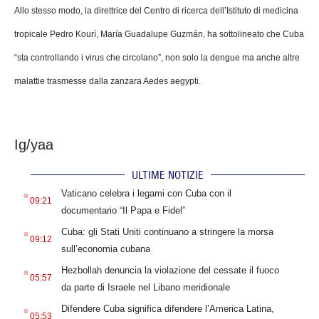
Allo stesso modo, la direttrice del Centro di ricerca dell’Istituto di medicina
tropicale Pedro Kourí, María Guadalupe Guzmán, ha sottolineato che Cuba
“sta controllando i virus che circolano”, non solo la dengue ma anche altre
malattie trasmesse dalla zanzara Aedes aegypti.
Ig/yaa
ULTIME NOTIZIE
.
Vaticano celebra i legami con Cuba con il
09:21
documentario “Il Papa e Fidel”
.
Cuba: gli Stati Uniti continuano a stringere la morsa
09:12
sull’economia cubana
.
Hezbollah denuncia la violazione del cessate il fuoco
05:57
da parte di Israele nel Libano meridionale
.
Difendere Cuba significa difendere l’America Latina,
05:53