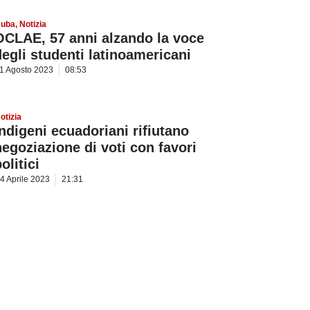
uba
,
Notizia
OCLAE, 57 anni alzando la voce
degli studenti latinoamericani
1 Agosto 2023
08:53
otizia
Indigeni ecuadoriani rifiutano
negoziazione di voti con favori
olitici
4 Aprile 2023
21:31