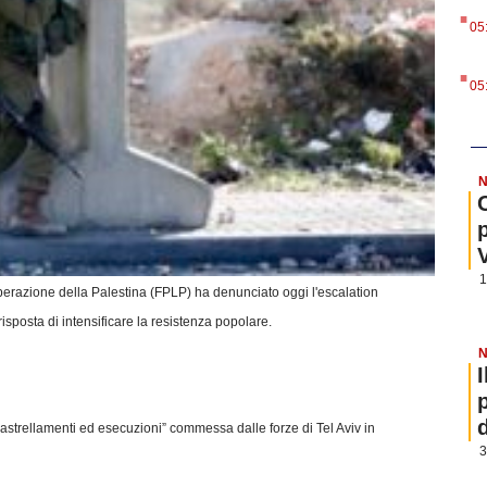
.
05
.
05
N
1
iberazione della Palestina (FPLP) ha denunciato oggi l'escalation
 risposta di intensificare la resistenza popolare.
N
, rastrellamenti ed esecuzioni” commessa dalle forze di Tel Aviv in
3