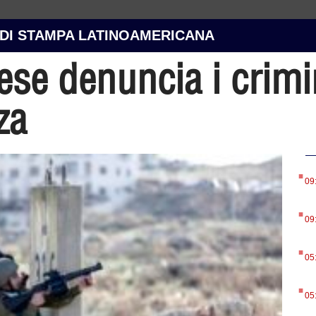
 DI STAMPA LATINOAMERICANA
ese denuncia i crimin
za
.
09
.
09
.
05
.
05