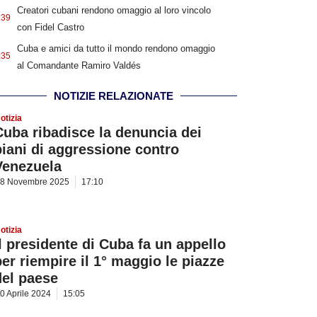
Creatori cubani rendono omaggio al loro vincolo
:39
con Fidel Castro
Cuba e amici da tutto il mondo rendono omaggio
:35
al Comandante Ramiro Valdés
NOTIZIE RELAZIONATE
otizia
Cuba ribadisce la denuncia dei
piani di aggressione contro
Venezuela
8 Novembre 2025
17:10
otizia
Il presidente di Cuba fa un appello
per riempire il 1° maggio le piazze
del paese
0 Aprile 2024
15:05