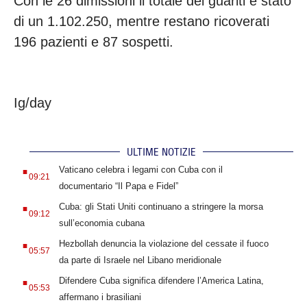
Con le 26 dimissioni il totale dei guariti è stato
di un 1.102.250, mentre restano ricoverati
196 pazienti e 87 sospetti.
Ig/day
ULTIME NOTIZIE
.
Vaticano celebra i legami con Cuba con il
09:21
documentario “Il Papa e Fidel”
.
Cuba: gli Stati Uniti continuano a stringere la morsa
09:12
sull’economia cubana
.
Hezbollah denuncia la violazione del cessate il fuoco
05:57
da parte di Israele nel Libano meridionale
.
Difendere Cuba significa difendere l’America Latina,
05:53
affermano i brasiliani