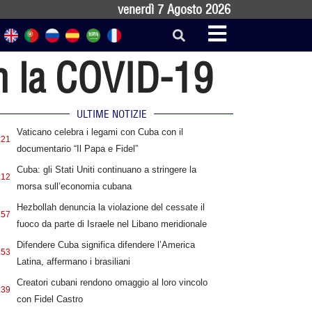
venerdì 7 Agosto 2026
on la COVID-19
ULTIME NOTIZIE
Vaticano celebra i legami con Cuba con il
:21
documentario “Il Papa e Fidel”
Cuba: gli Stati Uniti continuano a stringere la
:12
morsa sull’economia cubana
Hezbollah denuncia la violazione del cessate il
:57
fuoco da parte di Israele nel Libano meridionale
Difendere Cuba significa difendere l’America
:53
Latina, affermano i brasiliani
Creatori cubani rendono omaggio al loro vincolo
:39
con Fidel Castro