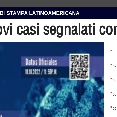
 DI STAMPA LATINOAMERICANA
vi casi segnalati c
.
09
.
09
.
05
.
05
.
05