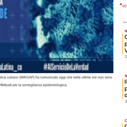
.
05
N
1
N
ubblica cubano (MINSAP) ha comunicato oggi che nelle ultime ore non sono
ffettuati per la sorveglianza epidemiologica.
3
C