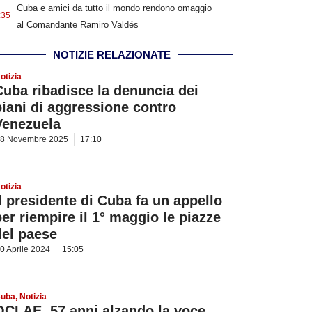
Cuba e amici da tutto il mondo rendono omaggio
:35
al Comandante Ramiro Valdés
NOTIZIE RELAZIONATE
otizia
Cuba ribadisce la denuncia dei
piani di aggressione contro
Venezuela
8 Novembre 2025
17:10
otizia
Il presidente di Cuba fa un appello
per riempire il 1° maggio le piazze
del paese
0 Aprile 2024
15:05
uba
,
Notizia
OCLAE, 57 anni alzando la voce