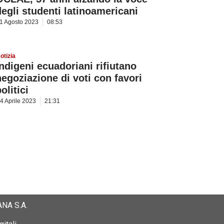
degli studenti latinoamericani
1 Agosto 2023
08:53
otizia
Indigeni ecuadoriani rifiutano
negoziazione di voti con favori
olitici
4 Aprile 2023
21:31
NA S.A.