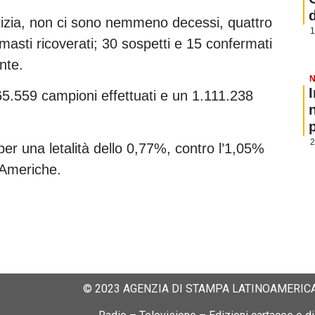
erizia, non ci sono nemmeno decessi, quattro
1
imasti ricoverati; 30 sospetti e 15 confermati
nte.
N
5.559 campioni effettuati e un 1.111.238
p
2
per una letalità dello 0,77%, contro l’1,05%
 Americhe.
© 2023 AGENZIA DI STAMPA LATINOAMERICA