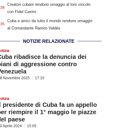
Creatori cubani rendono omaggio al loro vincolo
:39
con Fidel Castro
Cuba e amici da tutto il mondo rendono omaggio
:35
al Comandante Ramiro Valdés
NOTIZIE RELAZIONATE
otizia
Cuba ribadisce la denuncia dei
piani di aggressione contro
Venezuela
8 Novembre 2025
17:10
otizia
Il presidente di Cuba fa un appello
per riempire il 1° maggio le piazze
del paese
0 Aprile 2024
15:05