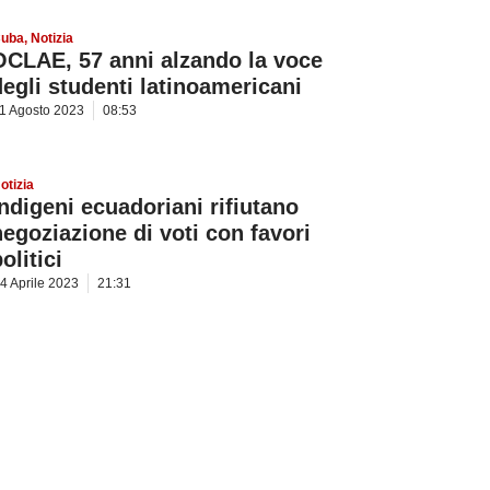
uba
,
Notizia
OCLAE, 57 anni alzando la voce
degli studenti latinoamericani
1 Agosto 2023
08:53
otizia
Indigeni ecuadoriani rifiutano
negoziazione di voti con favori
olitici
4 Aprile 2023
21:31