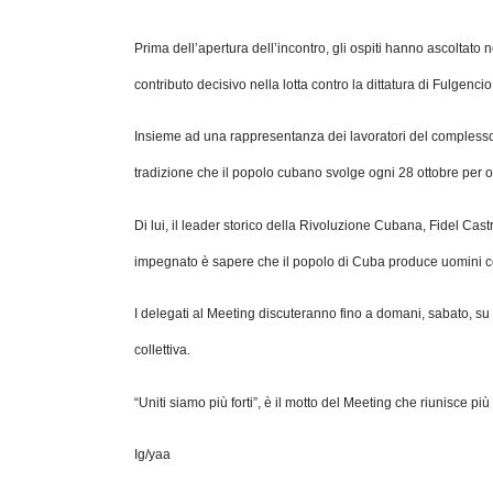
Prima dell’apertura dell’incontro, gli ospiti hanno ascoltato 
contributo decisivo nella lotta contro la dittatura di Fulgenci
Insieme ad una rappresentanza dei lavoratori del complesso 
tradizione che il popolo cubano svolge ogni 28 ottobre per 
Di lui, il leader storico della Rivoluzione Cubana, Fidel Cas
impegnato è sapere che il popolo di Cuba produce uomini com
I delegati al Meeting discuteranno fino a domani, sabato, su 
collettiva.
“Uniti siamo più forti”, è il motto del Meeting che riunisce pi
Ig/yaa