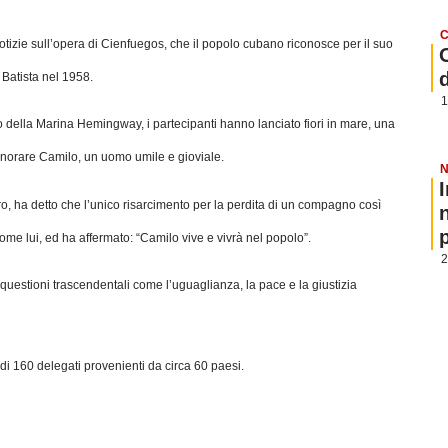
C
notizie sull’opera di Cienfuegos, che il popolo cubano riconosce per il suo
o Batista nel 1958.
1
della Marina Hemingway, i partecipanti hanno lanciato fiori in mare, una
onorare Camilo, un uomo umile e gioviale.
N
tro, ha detto che l’unico risarcimento per la perdita di un compagno così
p
e lui, ed ha affermato: “Camilo vive e vivrà nel popolo”.
2
questioni trascendentali come l’uguaglianza, la pace e la giustizia
ù di 160 delegati provenienti da circa 60 paesi.