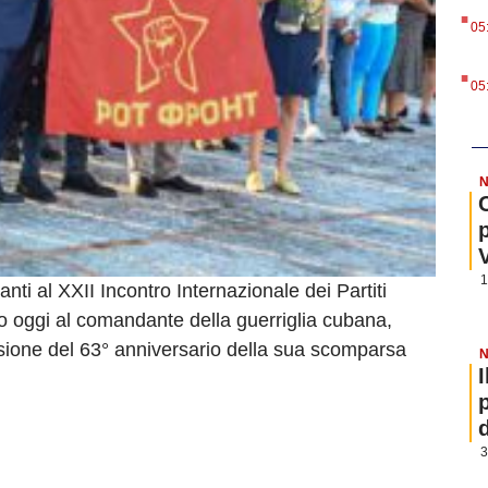
.
05
.
05
N
1
nti al XXII Incontro Internazionale dei Partiti
 oggi al comandante della guerriglia cubana,
ione del 63° anniversario della sua scomparsa
N
3