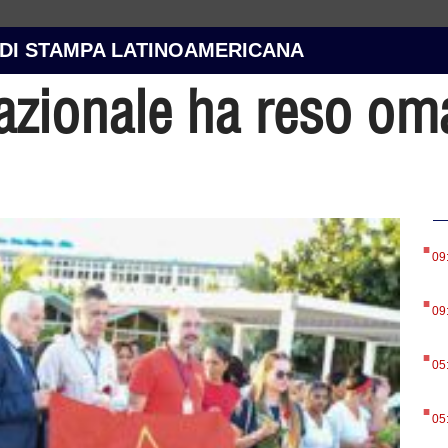
 DI STAMPA LATINOAMERICANA
nazionale ha reso om
.
09
.
09
.
05
.
05