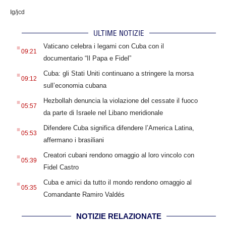
Ig/jcd
ULTIME NOTIZIE
.
Vaticano celebra i legami con Cuba con il
09:21
documentario “Il Papa e Fidel”
.
Cuba: gli Stati Uniti continuano a stringere la morsa
09:12
sull’economia cubana
.
Hezbollah denuncia la violazione del cessate il fuoco
05:57
da parte di Israele nel Libano meridionale
.
Difendere Cuba significa difendere l’America Latina,
05:53
affermano i brasiliani
.
Creatori cubani rendono omaggio al loro vincolo con
05:39
Fidel Castro
.
Cuba e amici da tutto il mondo rendono omaggio al
05:35
Comandante Ramiro Valdés
NOTIZIE RELAZIONATE