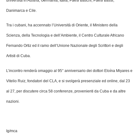
università in Austria, Germania, Italia, Paesi Baschi, Paesi Bassi,
Danimarca e Cile.
Tra i cubani, ha accennato l’Università di Oriente, il Ministero della
Scienza, della Tecnologia e dell’Ambiente, il Centro Culturale Africano
Fernando Ortiz ed il ramo dell’Unione Nazionale degli Scrittori e degli
Artisti di Cuba.
L’incontro renderà omaggio al 95° anniversario dei dottori Eloína Miyares e
Vitelio Ruiz, fondatori del CLA, e si svolgerà presenziale ed online, dal 23
al 27, per discutere circa 58 conferenze, provenienti da Cuba e da altre
nazioni.
Ig/mca