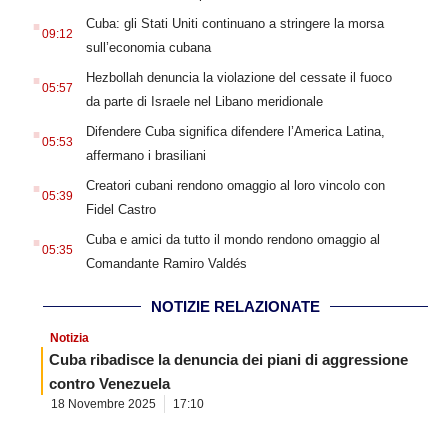
.
Cuba: gli Stati Uniti continuano a stringere la morsa
09:12
sull’economia cubana
.
Hezbollah denuncia la violazione del cessate il fuoco
05:57
da parte di Israele nel Libano meridionale
.
Difendere Cuba significa difendere l’America Latina,
05:53
affermano i brasiliani
.
Creatori cubani rendono omaggio al loro vincolo con
05:39
Fidel Castro
.
Cuba e amici da tutto il mondo rendono omaggio al
05:35
Comandante Ramiro Valdés
NOTIZIE RELAZIONATE
Notizia
Cuba ribadisce la denuncia dei piani di aggressione
contro Venezuela
18 Novembre 2025
17:10