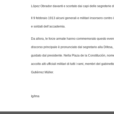
López Obrador davanti e scortato dai capi delle segreterie d
Il 9 febbraio 1913 alcuni generali e militari insorsero contro 
e soldati dell’accademia.
Da allora, le forze armate hanno commemorato questo evento 
discorso principale è pronunciato dal segretario alla Difesa
guidato dal presidente. Nella Plaza de la Constitución, nome 
accolto alti ufficiali militari di tutti i rami, membri del gabin
Gutiérrez Müller.
Ig/lma