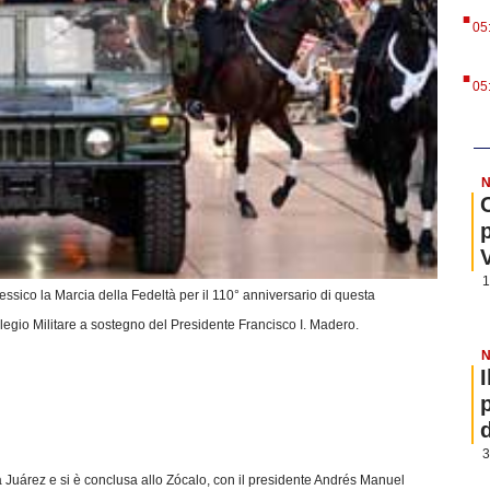
.
05
.
05
N
1
Messico la Marcia della Fedeltà per il 110° anniversario di questa
llegio Militare a sostegno del Presidente Francisco I. Madero.
N
3
a Juárez e si è conclusa allo Zócalo, con il presidente Andrés Manuel