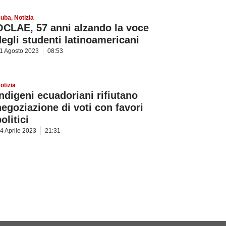
uba
,
Notizia
OCLAE, 57 anni alzando la voce
degli studenti latinoamericani
1 Agosto 2023
08:53
otizia
Indigeni ecuadoriani rifiutano
negoziazione di voti con favori
olitici
4 Aprile 2023
21:31