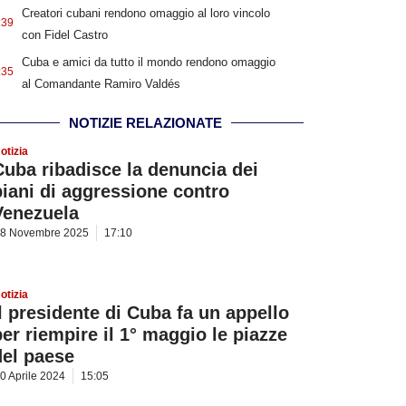
Creatori cubani rendono omaggio al loro vincolo
:39
con Fidel Castro
Cuba e amici da tutto il mondo rendono omaggio
:35
al Comandante Ramiro Valdés
NOTIZIE RELAZIONATE
otizia
Cuba ribadisce la denuncia dei
piani di aggressione contro
Venezuela
8 Novembre 2025
17:10
otizia
Il presidente di Cuba fa un appello
per riempire il 1° maggio le piazze
del paese
0 Aprile 2024
15:05