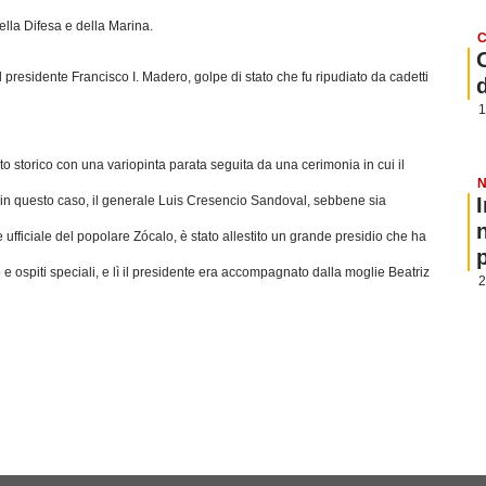
ella Difesa e della Marina.
C
il presidente Francisco I. Madero, golpe di stato che fu ripudiato da cadetti
1
storico con una variopinta parata seguita da una cerimonia in cui il
N
, in questo caso, il generale Luis Cresencio Sandoval, sebbene sia
ufficiale del popolare Zócalo, è stato allestito un grande presidio che ha
p
etto e ospiti speciali, e lì il presidente era accompagnato dalla moglie Beatriz
2