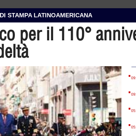
 DI STAMPA LATINOAMERICANA
co per il 110° anniv
deltà
.
09
.
09
.
05
.
05