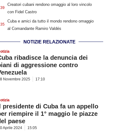
Creatori cubani rendono omaggio al loro vincolo
:39
con Fidel Castro
Cuba e amici da tutto il mondo rendono omaggio
:35
al Comandante Ramiro Valdés
NOTIZIE RELAZIONATE
otizia
Cuba ribadisce la denuncia dei
piani di aggressione contro
Venezuela
8 Novembre 2025
17:10
otizia
Il presidente di Cuba fa un appello
per riempire il 1° maggio le piazze
del paese
0 Aprile 2024
15:05