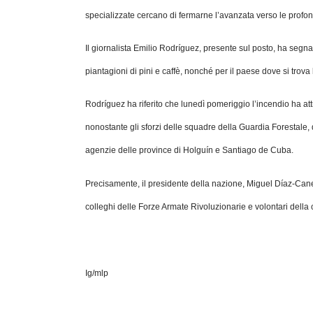
specializzate cercano di fermarne l’avanzata verso le profo
Il giornalista Emilio Rodríguez, presente sul posto, ha segnal
piantagioni di pini e caffè, nonché per il paese dove si trova 
Rodríguez ha riferito che lunedì pomeriggio l’incendio ha a
nonostante gli sforzi delle squadre della Guardia Forestale, 
agenzie delle province di Holguín e Santiago de Cuba.
Precisamente, il presidente della nazione, Miguel Díaz-Canel
colleghi delle Forze Armate Rivoluzionarie e volontari della
Ig/mlp