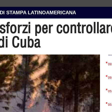
 DI STAMPA LATINOAMERICANA
forzi per controllare
 di Cuba
.
09
.
09
.
05
.
05