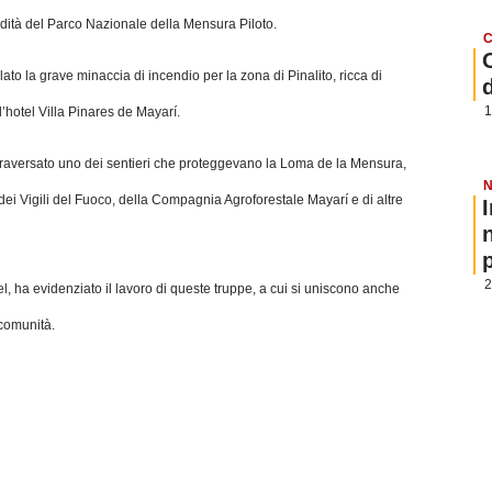
ndità del Parco Nazionale della Mensura Piloto.
C
ato la grave minaccia di incendio per la zona di Pinalito, ricca di
1
l’hotel Villa Pinares de Mayarí.
ttraversato uno dei sentieri che proteggevano la Loma de la Mensura,
N
dei Vigili del Fuoco, della Compagnia Agroforestale Mayarí e di altre
p
2
, ha evidenziato il lavoro di queste truppe, a cui si uniscono anche
 comunità.