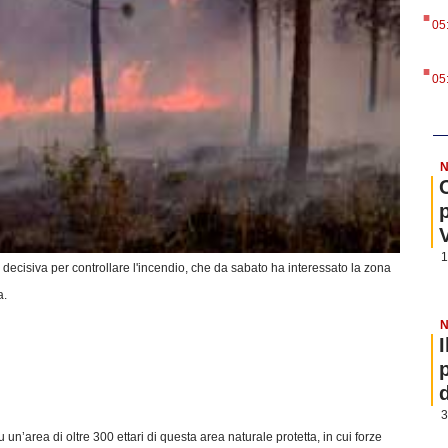
.
05
.
05
N
1
decisiva per controllare l'incendio, che da sabato ha interessato la zona
a.
N
3
su un’area di oltre 300 ettari di questa area naturale protetta, in cui forze