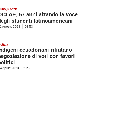
uba
,
Notizia
OCLAE, 57 anni alzando la voce
degli studenti latinoamericani
1 Agosto 2023
08:53
otizia
Indigeni ecuadoriani rifiutano
negoziazione di voti con favori
olitici
4 Aprile 2023
21:31