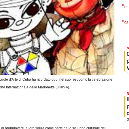
.
05
.
05
N
1
cuole d'Arte di Cuba ha ricordato oggi nel suo resoconto la celebrazione
one Internazionale delle Marionette (UNIMA).
N
3
 di promuovere la loro figura come parte dello sviluppo culturale dei