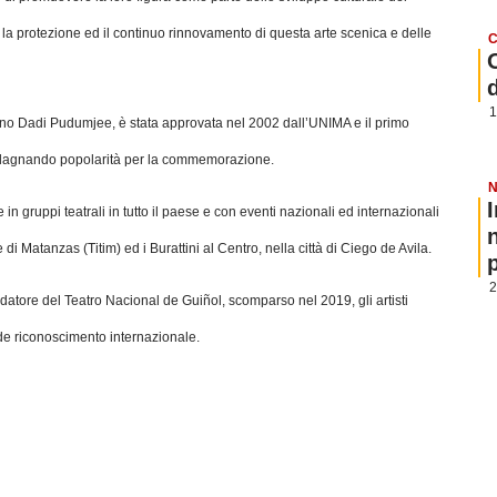
 la protezione ed il continuo rinnovamento di questa arte scenica e delle
C
1
iano Dadi Pudumjee, è stata approvata nel 2002 dall’UNIMA e il primo
adagnando popolarità per la commemorazione.
N
in gruppi teatrali in tutto il paese e con eventi nazionali ed internazionali
i Matanzas (Titim) ed i Burattini al Centro, nella città di Ciego de Avila.
p
2
tore del Teatro Nacional de Guiñol, scomparso nel 2019, gli artisti
nde riconoscimento internazionale.