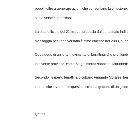
popoli, oltre a generare azioni che consentano la diffusione,
sue diverse espressioni.
La data ufficiale del 21 marzo, proposta dal burattinaio ind
messaggio per l’anniversario è stato emesso nel 2003, gu
Cuba gode di un forte movimento di burattinai che si diffonde 
in diverse province, come Stage Internazionale di Marionette d
Secondo l’esperto burattinaio cubano Armando Morales, fonda
teatrali che lavorano in questa disciplina godono di un gra
Ig/mml