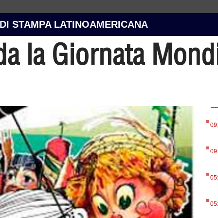
 DI STAMPA LATINOAMERICANA
da la Giornata Mondi
.
09
.
09
.
05
.
05