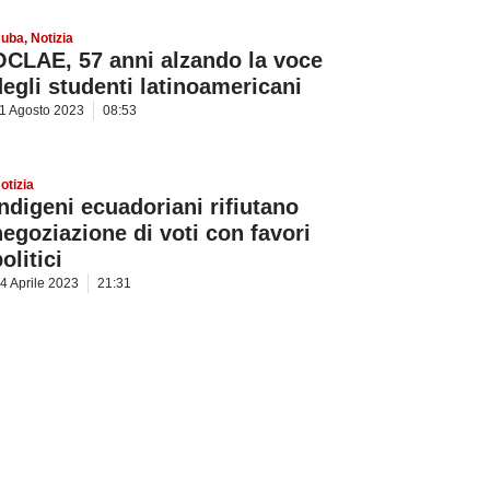
uba
,
Notizia
OCLAE, 57 anni alzando la voce
degli studenti latinoamericani
1 Agosto 2023
08:53
otizia
Indigeni ecuadoriani rifiutano
negoziazione di voti con favori
olitici
4 Aprile 2023
21:31