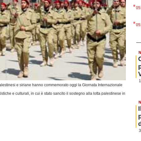
.
05
.
05
N
1
 palestinesi e siriane hanno commemorato oggi la Giornata Internazionale
tiche e culturali, in cui è stato sancito il sostegno alla lotta palestinese in
N
3