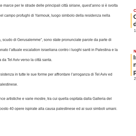
 marce per le strade delle principali città siriane, quest’anno si è svolta
C
 nel campo profughi di Yarmouk, luogo simbolo della residenza nella
1
ia, scudo di Gerusalemme”, sono state pronunciate parole da parte di
to l’attuale escalation israeliana contro i luoghi santi in Palestina e la
N
da Tel Aviv verso la città santa.
p
stenza in tutte le sue forme per affrontare l’arroganza di Tel Aviv ed
2
palestinese.
artistiche e varie mostre, tra cui quella ospitata dalla Galleria del
esposto 40 opere ispirate alla causa palestinese ed ai suoi simboli umani.