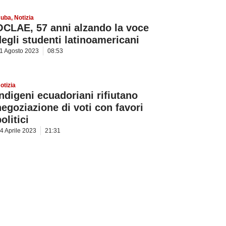
uba
,
Notizia
OCLAE, 57 anni alzando la voce
degli studenti latinoamericani
1 Agosto 2023
08:53
otizia
Indigeni ecuadoriani rifiutano
negoziazione di voti con favori
olitici
4 Aprile 2023
21:31