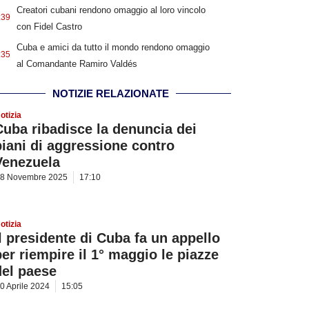
Creatori cubani rendono omaggio al loro vincolo
:39
con Fidel Castro
Cuba e amici da tutto il mondo rendono omaggio
:35
al Comandante Ramiro Valdés
NOTIZIE RELAZIONATE
otizia
Cuba ribadisce la denuncia dei
piani di aggressione contro
Venezuela
8 Novembre 2025
17:10
otizia
Il presidente di Cuba fa un appello
per riempire il 1° maggio le piazze
del paese
0 Aprile 2024
15:05