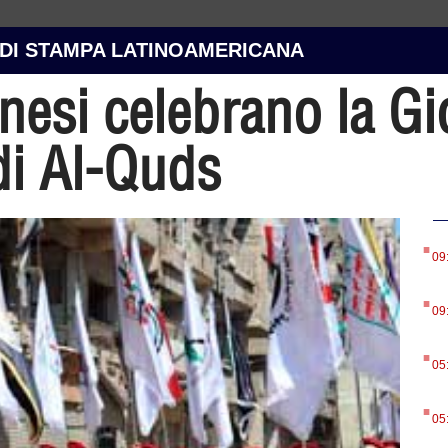
 DI STAMPA LATINOAMERICANA
inesi celebrano la G
di Al-Quds
.
09
.
09
.
05
.
05