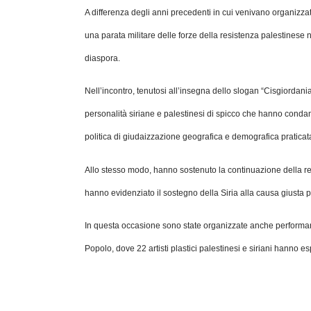
A differenza degli anni precedenti in cui venivano organizzate
una parata militare delle forze della resistenza palestinese
diaspora.
Nell’incontro, tenutosi all’insegna dello slogan “Cisgiordan
personalità siriane e palestinesi di spicco che hanno condanna
politica di giudaizzazione geografica e demografica praticata 
Allo stesso modo, hanno sostenuto la continuazione della resi
hanno evidenziato il sostegno della Siria alla causa giusta 
In questa occasione sono state organizzate anche performance 
Popolo, dove 22 artisti plastici palestinesi e siriani hanno 