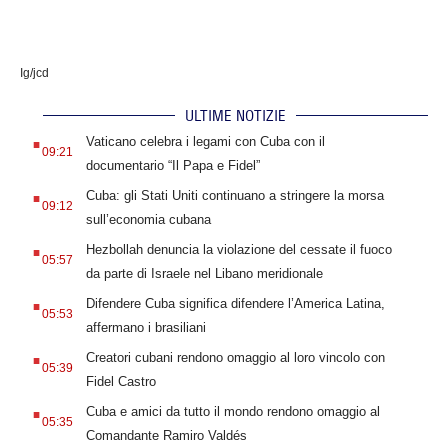
Ig/jcd
ULTIME NOTIZIE
.
Vaticano celebra i legami con Cuba con il
09:21
documentario “Il Papa e Fidel”
.
Cuba: gli Stati Uniti continuano a stringere la morsa
09:12
sull’economia cubana
.
Hezbollah denuncia la violazione del cessate il fuoco
05:57
da parte di Israele nel Libano meridionale
.
Difendere Cuba significa difendere l’America Latina,
05:53
affermano i brasiliani
.
Creatori cubani rendono omaggio al loro vincolo con
05:39
Fidel Castro
.
Cuba e amici da tutto il mondo rendono omaggio al
05:35
Comandante Ramiro Valdés