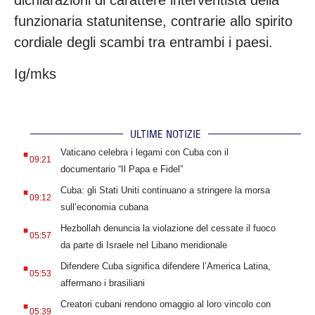
dichiarazioni di carattere interventista della
funzionaria statunitense, contrarie allo spirito
cordiale degli scambi tra entrambi i paesi.
Ig/mks
ULTIME NOTIZIE
.
Vaticano celebra i legami con Cuba con il
09:21
documentario “Il Papa e Fidel”
.
Cuba: gli Stati Uniti continuano a stringere la morsa
09:12
sull’economia cubana
.
Hezbollah denuncia la violazione del cessate il fuoco
05:57
da parte di Israele nel Libano meridionale
.
Difendere Cuba significa difendere l’America Latina,
05:53
affermano i brasiliani
.
Creatori cubani rendono omaggio al loro vincolo con
05:39