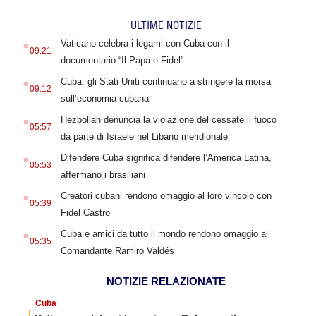
ULTIME NOTIZIE
.
Vaticano celebra i legami con Cuba con il
09:21
documentario “Il Papa e Fidel”
.
Cuba: gli Stati Uniti continuano a stringere la morsa
09:12
sull’economia cubana
.
Hezbollah denuncia la violazione del cessate il fuoco
05:57
da parte di Israele nel Libano meridionale
.
Difendere Cuba significa difendere l’America Latina,
05:53
affermano i brasiliani
.
Creatori cubani rendono omaggio al loro vincolo con
05:39
Fidel Castro
.
Cuba e amici da tutto il mondo rendono omaggio al
05:35
Comandante Ramiro Valdés
NOTIZIE RELAZIONATE
Cuba