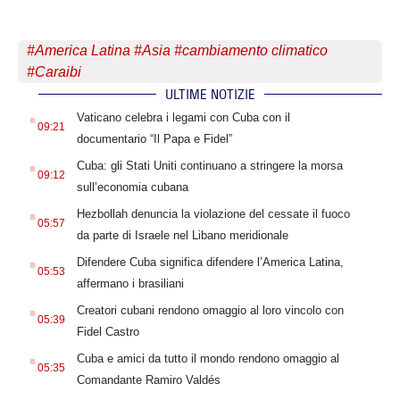
#
America Latina
#
Asia
#
cambiamento climatico
#
Caraibi
ULTIME NOTIZIE
.
Vaticano celebra i legami con Cuba con il
09:21
documentario “Il Papa e Fidel”
.
Cuba: gli Stati Uniti continuano a stringere la morsa
09:12
sull’economia cubana
.
Hezbollah denuncia la violazione del cessate il fuoco
05:57
da parte di Israele nel Libano meridionale
.
Difendere Cuba significa difendere l’America Latina,
05:53
affermano i brasiliani
.
Creatori cubani rendono omaggio al loro vincolo con
05:39
Fidel Castro
.
Cuba e amici da tutto il mondo rendono omaggio al
05:35
Comandante Ramiro Valdés