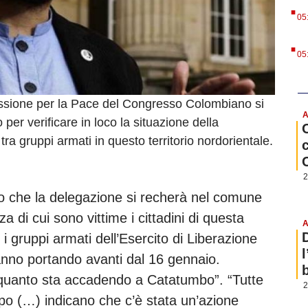
.
05
.
05
ssione per la Pace del Congresso Colombiano si
A
er verificare in loco la situazione della
tra gruppi armati in questo territorio nordorientale.
2
o che la delegazione si recherà nel comune
a di cui sono vittime i cittadini di questa
A
 gruppi armati dell’Esercito di Liberazione
anno portando avanti dal 16 gennaio.
b
quanto sta accadendo a Catatumbo”. “Tutte
2
po (…) indicano che c’è stata un’azione