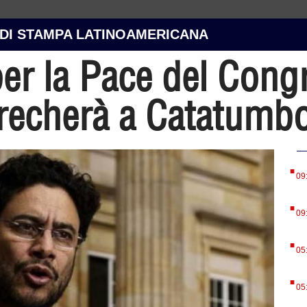
 DI STAMPA LATINOAMERICANA
r la Pace del Cong
recherà a Catatumb
.
09
.
09
.
05
.
05