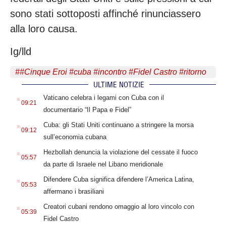
sono stati sottoposti affinché rinunciassero
alla loro causa.
Ig/lld
#
#Cinque Eroi #cuba #incontro #Fidel Castro #ritorno
ULTIME NOTIZIE
.
Vaticano celebra i legami con Cuba con il
09:21
documentario “Il Papa e Fidel”
.
Cuba: gli Stati Uniti continuano a stringere la morsa
09:12
sull’economia cubana
.
Hezbollah denuncia la violazione del cessate il fuoco
05:57
da parte di Israele nel Libano meridionale
.
Difendere Cuba significa difendere l’America Latina,
05:53
affermano i brasiliani
.
Creatori cubani rendono omaggio al loro vincolo con
05:39
Fidel Castro