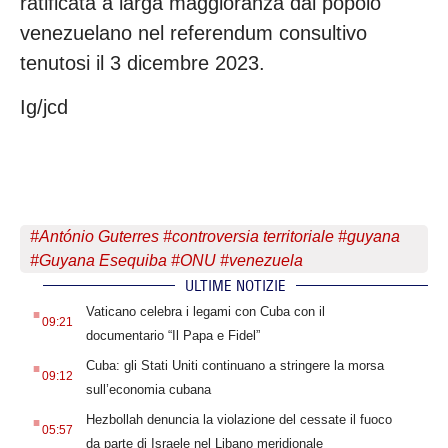
ratificata a larga maggioranza dal popolo
venezuelano nel referendum consultivo
tenutosi il 3 dicembre 2023.
Ig/jcd
#
António Guterres
#
controversia territoriale
#
guyana
#
Guyana Esequiba
#
ONU
#
venezuela
ULTIME NOTIZIE
.
Vaticano celebra i legami con Cuba con il
09:21
documentario “Il Papa e Fidel”
.
Cuba: gli Stati Uniti continuano a stringere la morsa
09:12
sull’economia cubana
.
Hezbollah denuncia la violazione del cessate il fuoco
05:57
da parte di Israele nel Libano meridionale