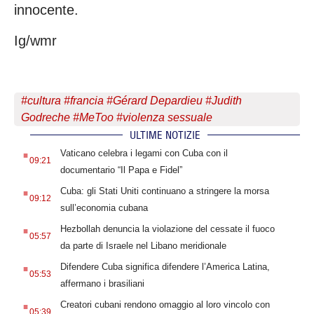
innocente.
Ig/wmr
#
cultura
#
francia
#
Gérard Depardieu
#
Judith
Godreche
#
MeToo
#
violenza sessuale
ULTIME NOTIZIE
.
Vaticano celebra i legami con Cuba con il
09:21
documentario “Il Papa e Fidel”
.
Cuba: gli Stati Uniti continuano a stringere la morsa
09:12
sull’economia cubana
.
Hezbollah denuncia la violazione del cessate il fuoco
05:57
da parte di Israele nel Libano meridionale
.
Difendere Cuba significa difendere l’America Latina,
05:53
affermano i brasiliani
.
Creatori cubani rendono omaggio al loro vincolo con
05:39