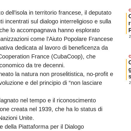
C
 dell’isola in territorio francese, il deputato
i incentrati sul dialogo interreligioso e sulla
e che lo accompagnava hanno esplorato
2
ganizzazioni come l’Aiuto Popolare Francese
tiva dedicata al lavoro di beneficenza da
a Cooperation France (CubaCoop), che
C
economico da tre decenni.
g
eato la natura non proselitistica, no-profit e
ivoluzione e del principio di “non lasciare
2
agnato nel tempo e il riconoscimento
zione creata nel 1939, che ha lo status di
Nazioni Unite.
 della Piattaforma per il Dialogo