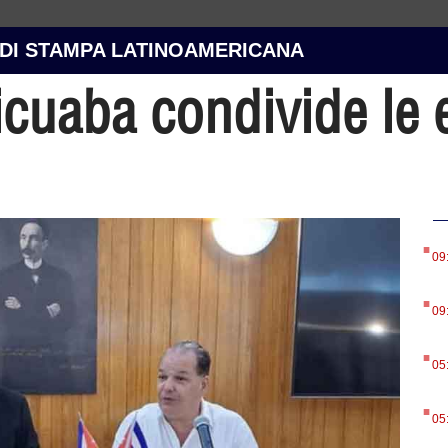
 DI STAMPA LATINOAMERICANA
icuaba condivide le 
.
09
.
09
.
05
.
05