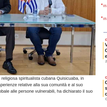
.
05
.
05
C
2
e religiosa spiritualista cubana Quisicuaba, in
C
perienze relative alla sua comunità e al suo
obale alle persone vulnerabili, ha dichiarato il suo
C