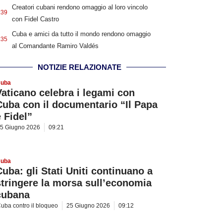
Creatori cubani rendono omaggio al loro vincolo
:39
con Fidel Castro
Cuba e amici da tutto il mondo rendono omaggio
:35
al Comandante Ramiro Valdés
NOTIZIE RELAZIONATE
uba
Vaticano celebra i legami con
Cuba con il documentario “Il Papa
e Fidel”
5 Giugno 2026
09:21
uba
Cuba: gli Stati Uniti continuano a
stringere la morsa sull’economia
cubana
uba contro il bloqueo
25 Giugno 2026
09:12