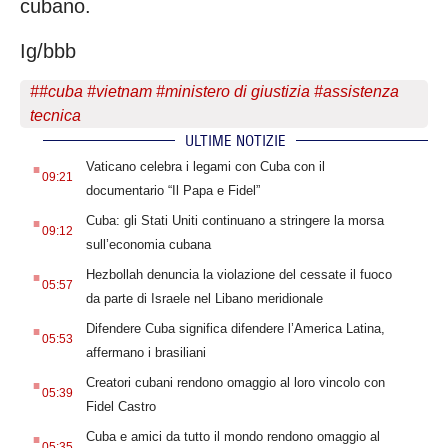
cubano.
Ig/bbb
#
#cuba #vietnam #ministero di giustizia #assistenza
tecnica
ULTIME NOTIZIE
.
Vaticano celebra i legami con Cuba con il
09:21
documentario “Il Papa e Fidel”
.
Cuba: gli Stati Uniti continuano a stringere la morsa
09:12
sull’economia cubana
.
Hezbollah denuncia la violazione del cessate il fuoco
05:57
da parte di Israele nel Libano meridionale
.
Difendere Cuba significa difendere l’America Latina,
05:53
affermano i brasiliani
.
Creatori cubani rendono omaggio al loro vincolo con
05:39
Fidel Castro
.
Cuba e amici da tutto il mondo rendono omaggio al
05:35