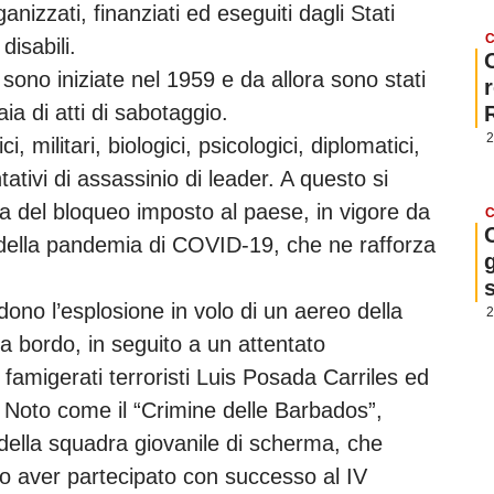
ganizzati, finanziati ed eseguiti dagli Stati
C
disabili.
ono iniziate nel 1959 e da allora sono stati
aia di atti di sabotaggio.
2
 militari, biologici, psicologici, diplomatici,
ativi di assassinio di leader. A questo si
ca del bloqueo imposto al paese, in vigore da
C
 della pandemia di COVID-19, che ne rafforza
g
dono l’esplosione in volo di un aereo della
2
 bordo, in seguito a un attentato
famigerati terroristi Luis Posada Carriles ed
. Noto come il “Crimine delle Barbados”,
 della squadra giovanile di scherma, che
o aver partecipato con successo al IV