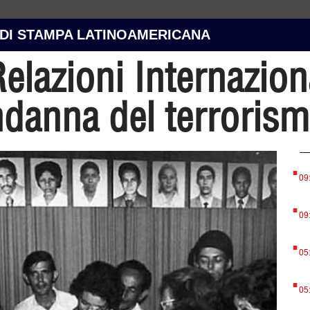
 DI STAMPA LATINOAMERICANA
Relazioni Internazio
ndanna del terroris
.
09
.
09
.
05
.
05