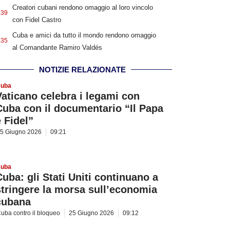
Creatori cubani rendono omaggio al loro vincolo
:39
con Fidel Castro
Cuba e amici da tutto il mondo rendono omaggio
:35
al Comandante Ramiro Valdés
NOTIZIE RELAZIONATE
uba
Vaticano celebra i legami con
Cuba con il documentario “Il Papa
e Fidel”
5 Giugno 2026
09:21
uba
Cuba: gli Stati Uniti continuano a
stringere la morsa sull’economia
cubana
uba contro il bloqueo
25 Giugno 2026
09:12