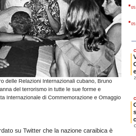
.
05
.
05
C
2
ro delle Relazioni Internazionali cubano, Bruno
nna del terrorismo in tutte le sue forme e
rnata Internazionale di Commemorazione e Omaggio
C
C
ordato su Twitter che la nazione caraibica è