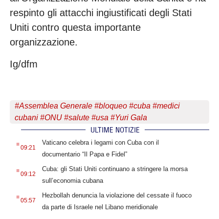
respinto gli attacchi ingiustificati degli Stati
Uniti contro questa importante
organizzazione.
Ig/dfm
#
Assemblea Generale
#
bloqueo
#
cuba
#
medici
cubani
#
ONU
#
salute
#
usa
#
Yuri Gala
ULTIME NOTIZIE
.
Vaticano celebra i legami con Cuba con il
09:21
documentario “Il Papa e Fidel”
.
Cuba: gli Stati Uniti continuano a stringere la morsa
09:12
sull’economia cubana
.
Hezbollah denuncia la violazione del cessate il fuoco
05:57
da parte di Israele nel Libano meridionale
.