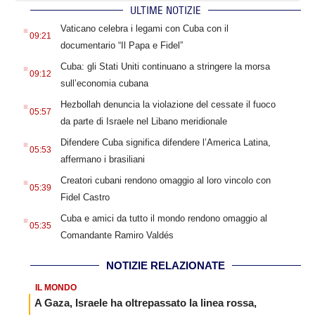
ULTIME NOTIZIE
.
Vaticano celebra i legami con Cuba con il
09:21
documentario “Il Papa e Fidel”
.
Cuba: gli Stati Uniti continuano a stringere la morsa
09:12
sull’economia cubana
.
Hezbollah denuncia la violazione del cessate il fuoco
05:57
da parte di Israele nel Libano meridionale
.
Difendere Cuba significa difendere l’America Latina,
05:53
affermano i brasiliani
.
Creatori cubani rendono omaggio al loro vincolo con
05:39
Fidel Castro
.
Cuba e amici da tutto il mondo rendono omaggio al
05:35
Comandante Ramiro Valdés
NOTIZIE RELAZIONATE
IL MONDO
A Gaza, Israele ha oltrepassato la linea rossa,