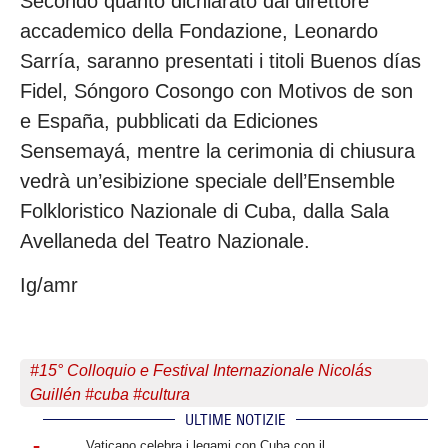
Secondo quanto dichiarato dal direttore
accademico della Fondazione, Leonardo
Sarría, saranno presentati i titoli Buenos días
Fidel, Sóngoro Cosongo con Motivos de son
e España, pubblicati da Ediciones
Sensemayá, mentre la cerimonia di chiusura
vedrà un’esibizione speciale dell’Ensemble
Folkloristico Nazionale di Cuba, dalla Sala
Avellaneda del Teatro Nazionale.
Ig/amr
#
15° Colloquio e Festival Internazionale Nicolás
Guillén
#
cuba
#
cultura
ULTIME NOTIZIE
.
Vaticano celebra i legami con Cuba con il