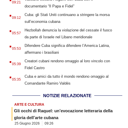
09:21
documentario “Il Papa e Fidel”
.
Cuba: gli Stati Uniti continuano a stringere la morsa
09:12
sull’economia cubana
.
Hezbollah denuncia la violazione del cessate il fuoco
05:57
da parte di Israele nel Libano meridionale
.
Difendere Cuba significa difendere l’America Latina,
05:53
affermano i brasiliani
.
Creatori cubani rendono omaggio al loro vincolo con
05:39
Fidel Castro
.
Cuba e amici da tutto il mondo rendono omaggio al
05:35
Comandante Ramiro Valdés
NOTIZIE RELAZIONATE
ARTE E CULTURA
Gli occhi di Raquel: un’evocazione letteraria della
gloria dell’arte cubana
25 Giugno 2026
09:26