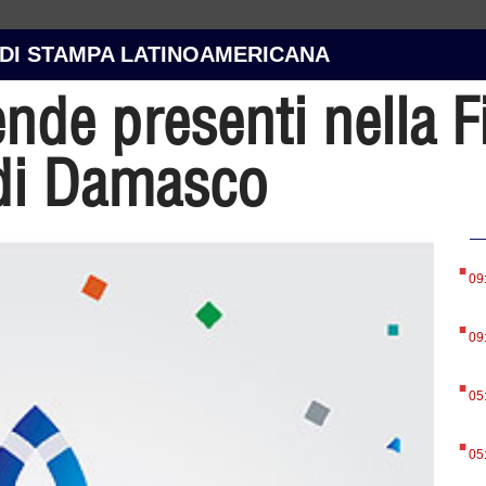
 DI STAMPA LATINOAMERICANA
ende presenti nella F
 di Damasco
.
09
.
09
.
05
.
05