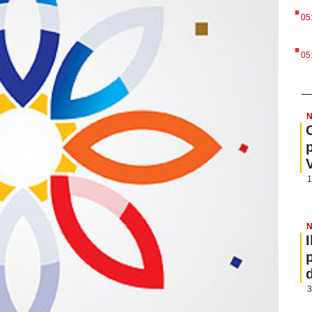
.
05
.
05
N
1
N
3