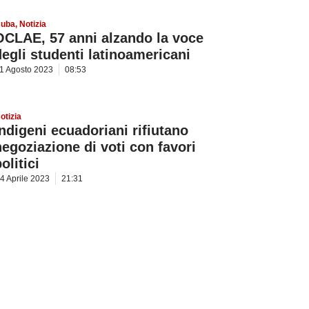
uba
,
Notizia
OCLAE, 57 anni alzando la voce
degli studenti latinoamericani
1 Agosto 2023
08:53
otizia
Indigeni ecuadoriani rifiutano
negoziazione di voti con favori
olitici
4 Aprile 2023
21:31