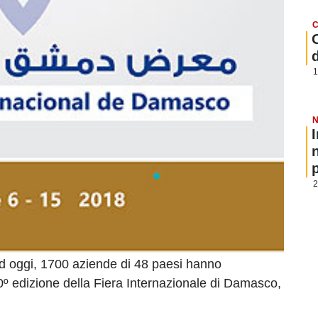
C
1
N
p
2
d oggi, 1700 aziende di 48 paesi hanno
º edizione della Fiera Internazionale di Damasco,