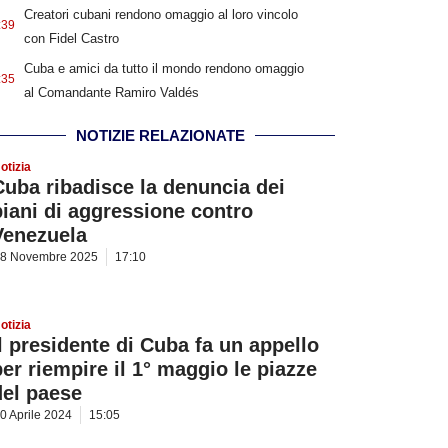
Creatori cubani rendono omaggio al loro vincolo
:39
con Fidel Castro
Cuba e amici da tutto il mondo rendono omaggio
:35
al Comandante Ramiro Valdés
NOTIZIE RELAZIONATE
otizia
Cuba ribadisce la denuncia dei
piani di aggressione contro
Venezuela
8 Novembre 2025
17:10
otizia
Il presidente di Cuba fa un appello
per riempire il 1° maggio le piazze
del paese
0 Aprile 2024
15:05