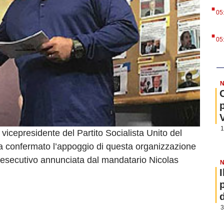
.
05
.
05
N
1
vicepresidente del Partito Socialista Unito del
 confermato l’appoggio di questa organizzazione
to esecutivo annunciata dal mandatario Nicolas
N
3