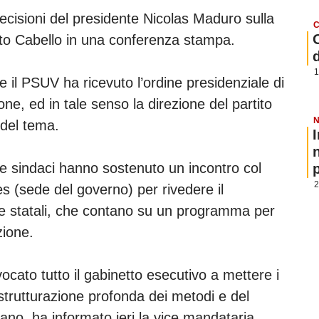
cisioni del presidente Nicolas Maduro sulla
C
mato Cabello in una conferenza stampa.
1
he il PSUV ha ricevuto l’ordine presidenziale di
one, ed in tale senso la direzione del partito
N
 del tema.
 e sindaci hanno sostenuto un incontro col
p
2
es (sede del governo) per rivedere il
he statali, che contano su un programma per
zione.
cato tutto il gabinetto esecutivo a mettere i
istrutturazione profonda dei metodi e del
no, ha informato ieri la vice mandataria,