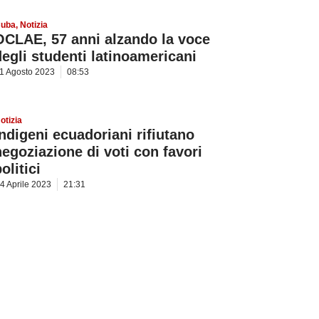
uba
,
Notizia
OCLAE, 57 anni alzando la voce
degli studenti latinoamericani
1 Agosto 2023
08:53
otizia
Indigeni ecuadoriani rifiutano
negoziazione di voti con favori
olitici
4 Aprile 2023
21:31