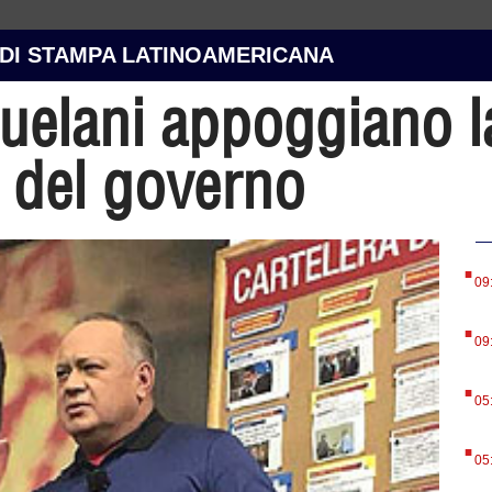
 DI STAMPA LATINOAMERICANA
zuelani appoggiano l
e del governo
.
09
.
09
.
05
.
05