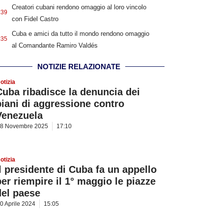
Creatori cubani rendono omaggio al loro vincolo
:39
con Fidel Castro
Cuba e amici da tutto il mondo rendono omaggio
:35
al Comandante Ramiro Valdés
NOTIZIE RELAZIONATE
otizia
Cuba ribadisce la denuncia dei
piani di aggressione contro
Venezuela
8 Novembre 2025
17:10
otizia
Il presidente di Cuba fa un appello
per riempire il 1° maggio le piazze
del paese
0 Aprile 2024
15:05