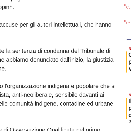
.
Copinh.
05
.
05
cuse per gli autori intellettuali, che hanno
N
e la sentenza di condanna del Tribunale di
 abbiamo denunciato dall’inizio, la giustizia
ene.
1
ato l’organizzazione indigena e popolare che si
ista, anti-neoliberale, sensibile davanti ai
N
i delle comunità indigene, contadine ed urbane
.
3
e di Osservazione Qualificata nel primo