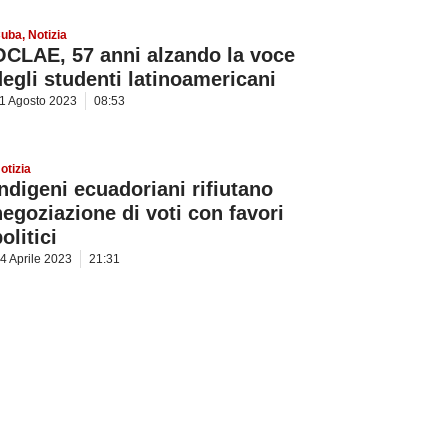
uba
,
Notizia
OCLAE, 57 anni alzando la voce
degli studenti latinoamericani
1 Agosto 2023
08:53
otizia
Indigeni ecuadoriani rifiutano
negoziazione di voti con favori
olitici
4 Aprile 2023
21:31