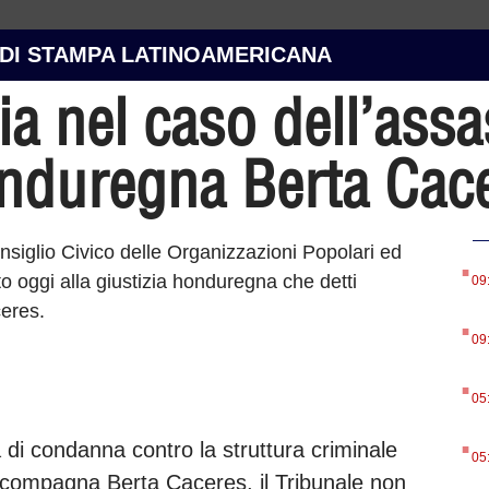
 DI STAMPA LATINOAMERICANA
ia nel caso dell’ass
honduregna Berta Cac
.
nsiglio Civico delle Organizzazioni Popolari ed
o oggi alla giustizia honduregna che detti
09
.
ceres.
09
.
05
.
 di condanna contro la struttura criminale
05
ra compagna Berta Caceres, il Tribunale non