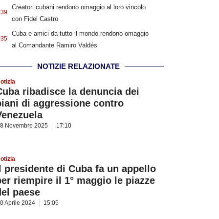
Creatori cubani rendono omaggio al loro vincolo
:39
con Fidel Castro
Cuba e amici da tutto il mondo rendono omaggio
:35
al Comandante Ramiro Valdés
NOTIZIE RELAZIONATE
otizia
Cuba ribadisce la denuncia dei
piani di aggressione contro
Venezuela
8 Novembre 2025
17:10
otizia
Il presidente di Cuba fa un appello
per riempire il 1° maggio le piazze
del paese
0 Aprile 2024
15:05