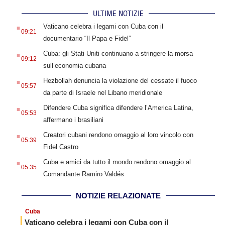
ULTIME NOTIZIE
.
Vaticano celebra i legami con Cuba con il
09:21
documentario “Il Papa e Fidel”
.
Cuba: gli Stati Uniti continuano a stringere la morsa
09:12
sull’economia cubana
.
Hezbollah denuncia la violazione del cessate il fuoco
05:57
da parte di Israele nel Libano meridionale
.
Difendere Cuba significa difendere l’America Latina,
05:53
affermano i brasiliani
.
Creatori cubani rendono omaggio al loro vincolo con
05:39
Fidel Castro
.
Cuba e amici da tutto il mondo rendono omaggio al
05:35
Comandante Ramiro Valdés
NOTIZIE RELAZIONATE
Cuba
Vaticano celebra i legami con Cuba con il