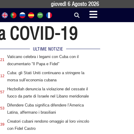
giovedì 6 Agosto 2026
la COVID-19
ULTIME NOTIZIE
Vaticano celebra i legami con Cuba con il
:21
documentario “Il Papa e Fidel”
Cuba: gli Stati Uniti continuano a stringere la
:12
morsa sull’economia cubana
Hezbollah denuncia la violazione del cessate il
:57
fuoco da parte di Israele nel Libano meridionale
Difendere Cuba significa difendere l’America
:53
Latina, affermano i brasiliani
Creatori cubani rendono omaggio al loro vincolo
:39
con Fidel Castro