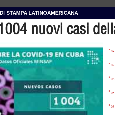
 DI STAMPA LATINOAMERICANA
1004 nuovi casi del
.
09
.
09
.
05
.
05
.
05