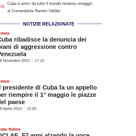
Cuba e amici da tutto il mondo rendono omaggio
:35
al Comandante Ramiro Valdés
NOTIZIE RELAZIONATE
otizia
Cuba ribadisce la denuncia dei
piani di aggressione contro
Venezuela
8 Novembre 2025
17:10
otizia
Il presidente di Cuba fa un appello
per riempire il 1° maggio le piazze
del paese
0 Aprile 2024
15:05
uba
,
Notizia
OCLAE, 57 anni alzando la voce