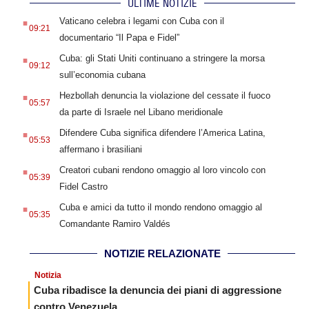
ULTIME NOTIZIE
.
Vaticano celebra i legami con Cuba con il
09:21
documentario “Il Papa e Fidel”
.
Cuba: gli Stati Uniti continuano a stringere la morsa
09:12
sull’economia cubana
.
Hezbollah denuncia la violazione del cessate il fuoco
05:57
da parte di Israele nel Libano meridionale
.
Difendere Cuba significa difendere l’America Latina,
05:53
affermano i brasiliani
.
Creatori cubani rendono omaggio al loro vincolo con
05:39
Fidel Castro
.
Cuba e amici da tutto il mondo rendono omaggio al
05:35
Comandante Ramiro Valdés
NOTIZIE RELAZIONATE
Notizia
Cuba ribadisce la denuncia dei piani di aggressione
contro Venezuela