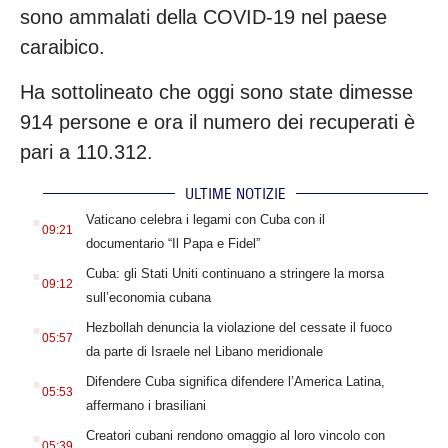
sono ammalati della COVID-19 nel paese
caraibico.
Ha sottolineato che oggi sono state dimesse
914 persone e ora il numero dei recuperati è
pari a 110.312.
ULTIME NOTIZIE
.
Vaticano celebra i legami con Cuba con il
09:21
documentario “Il Papa e Fidel”
.
Cuba: gli Stati Uniti continuano a stringere la morsa
09:12
sull’economia cubana
.
Hezbollah denuncia la violazione del cessate il fuoco
05:57
da parte di Israele nel Libano meridionale
.
Difendere Cuba significa difendere l’America Latina,
05:53
affermano i brasiliani
.
Creatori cubani rendono omaggio al loro vincolo con
05:39