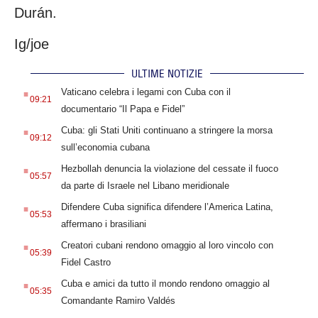
Durán.
Ig/joe
ULTIME NOTIZIE
.
Vaticano celebra i legami con Cuba con il
09:21
documentario “Il Papa e Fidel”
.
Cuba: gli Stati Uniti continuano a stringere la morsa
09:12
sull’economia cubana
.
Hezbollah denuncia la violazione del cessate il fuoco
05:57
da parte di Israele nel Libano meridionale
.
Difendere Cuba significa difendere l’America Latina,
05:53
affermano i brasiliani
.
Creatori cubani rendono omaggio al loro vincolo con
05:39
Fidel Castro
.
Cuba e amici da tutto il mondo rendono omaggio al
05:35
Comandante Ramiro Valdés