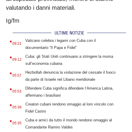
valutando i danni materiali.
Ig/fm
ULTIME NOTIZIE
.
Vaticano celebra i legami con Cuba con il
09:21
documentario “Il Papa e Fidel”
.
Cuba: gli Stati Uniti continuano a stringere la morsa
09:12
sull’economia cubana
.
Hezbollah denuncia la violazione del cessate il fuoco
05:57
da parte di Israele nel Libano meridionale
.
Difendere Cuba significa difendere l’America Latina,
05:53
affermano i brasiliani
.
Creatori cubani rendono omaggio al loro vincolo con
05:39
Fidel Castro
.
Cuba e amici da tutto il mondo rendono omaggio al
05:35
Comandante Ramiro Valdés